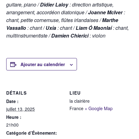
guitare, piano /
Didier Laloy
: direction artistique,
arrangement, accordéon diatonique /
Joanne McIver
:
chant, petite cornemuse, flûtes irlandaises /
Marthe
Vassallo
: chant /
Uxía
: chant /
Liam Ó Maonlaí
: chant,
multiinstrumentiste /
Damien Chierici
: violon
Ajouter au calendrier
DÉTAILS
LIEU
la clairière
Date :
France
+ Google Map
juillet 13, 2025
Heure :
21h00
Catégorie d’Évènement: